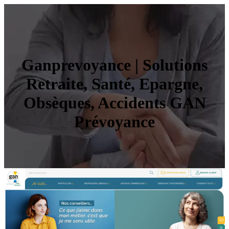
Ganprevo­yan­ce | Solutions
Retraite, Santé, Epargne,
Obsèques, Accidents GAN
Prévoyance